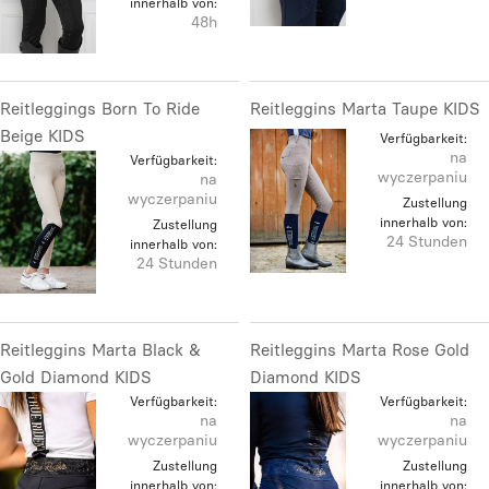
innerhalb von:
48h
Reitleggings Born To Ride
Reitleggins Marta Taupe KIDS
Beige KIDS
Verfügbarkeit:
na
Verfügbarkeit:
wyczerpaniu
na
wyczerpaniu
Zustellung
innerhalb von:
Zustellung
24 Stunden
innerhalb von:
24 Stunden
Reitleggins Marta Black &
Reitleggins Marta Rose Gold
Gold Diamond KIDS
Diamond KIDS
Verfügbarkeit:
Verfügbarkeit:
na
na
wyczerpaniu
wyczerpaniu
Zustellung
Zustellung
innerhalb von:
innerhalb von: