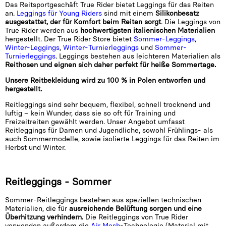
Das Reitsportgeschäft True Rider bietet Leggings für das Reiten
an.
Leggings für Young Riders
sind mit einem
Silikonbesatz
ausgestattet, der für Komfort beim Reiten sorgt
. Die Leggings von
True Rider werden aus
hochwertigsten italienischen Materialien
hergestellt. Der True Rider Store bietet
Sommer-Leggings
,
Winter-Leggings
,
Winter-Turnierleggings
und
Sommer-
Turnierleggings
. Leggings bestehen aus leichteren Materialien als
Reithosen und eignen sich daher perfekt für heiße Sommertage.
Unsere Reitbekleidung wird zu 100 % in Polen entworfen und
hergestellt.
Reitleggings sind sehr bequem, flexibel, schnell trocknend und
luftig – kein Wunder, dass sie so oft für Training und
Freizeitreiten gewählt werden. Unser Angebot umfasst
Reitleggings für Damen und Jugendliche, sowohl Frühlings- als
auch Sommermodelle, sowie isolierte Leggings für das Reiten im
Herbst und Winter.
Reitleggings - Sommer
Sommer-Reitleggings bestehen aus speziellen technischen
Materialien, die für
ausreichende Belüftung sorgen und eine
Überhitzung verhindern.
Die Reitleggings von True Rider
verwenden außerdem die
Air Mesh
-Technologie (Material mit