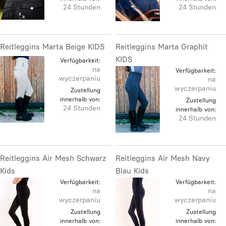
24 Stunden
24 Stunden
Reitleggins Marta Beige KIDS
Reitleggins Marta Graphit
KIDS
Verfügbarkeit:
na
Verfügbarkeit:
wyczerpaniu
na
wyczerpaniu
Zustellung
innerhalb von:
Zustellung
24 Stunden
innerhalb von:
24 Stunden
Reitleggins Air Mesh Schwarz
Reitleggins Air Mesh Navy
Kids
Blau Kids
Verfügbarkeit:
Verfügbarkeit:
na
na
wyczerpaniu
wyczerpaniu
Zustellung
Zustellung
innerhalb von:
innerhalb von: