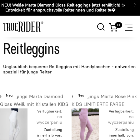
🤍 NEU! Weiße Marta Diamond Gloss Reitleggings jetzt erhältlich! ✨
Entwickelt für anspruchsvolle Reiterinnen und Reiter 🐎💎
Reitleggins
Unglaublich bequeme Reitleggins mit Handytaschen - entworfen
speziell für junge Reiter
Neu
Neu
Reitleggings Marta Diamond
Reitleggings Marta Rose Pink
Gloss Weiß mit Kristallen KIDS
KIDS LIMITIERTE FARBE
Verfügbarkeit:
Verfügbarkeit:
na
na
wyczerpaniu
wyczerpaniu
Zustellung
Zustellung
innerhalb von:
innerhalb von: