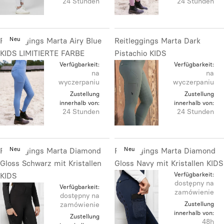
24 Stunden
24 Stunden
Neu
Reitleggings Marta Airy Blue
Reitleggings Marta Dark
KIDS LIMITIERTE FARBE
Pistachio KIDS
Verfügbarkeit:
Verfügbarkeit:
na
na
wyczerpaniu
wyczerpaniu
Zustellung
Zustellung
innerhalb von:
innerhalb von:
24 Stunden
24 Stunden
Neu
Neu
Reitleggings Marta Diamond
Reitleggings Marta Diamond
Gloss Schwarz mit Kristallen
Gloss Navy mit Kristallen KIDS
Verfügbarkeit:
KIDS
dostępny na
Verfügbarkeit:
zamówienie
dostępny na
zamówienie
Zustellung
innerhalb von:
Zustellung
48h