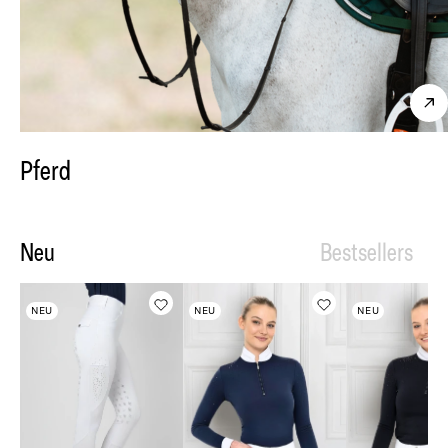
Pferd
Neu
Bestsellers
NEU
NEU
NEU