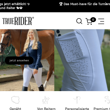
🏆 Das Must-have für die Turniersaison!
jetzt ansehen
Genäht
Von Reitern
Personalisierte
Premium Q