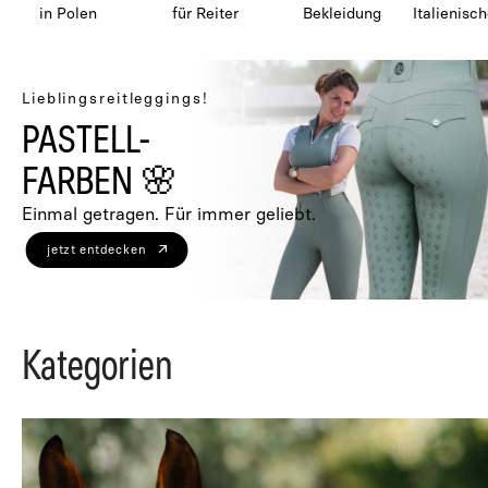
in Polen
für Reiter
Bekleidung
Italienisc
Lieblingsreitleggings!
PASTELL-
FARBEN 🌸
Einmal getragen. Für immer geliebt.
jetzt entdecken
Kategorien