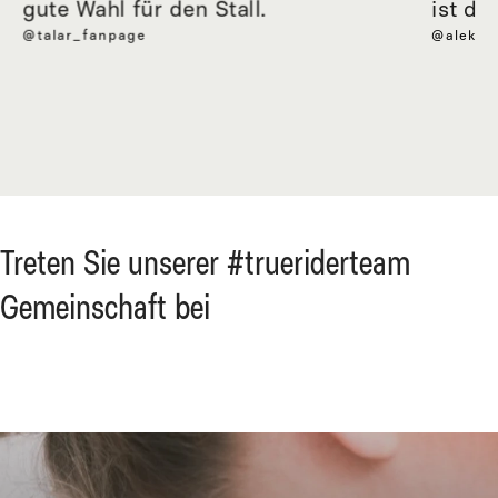
gute Wahl für den Stall.
ist de
@talar_fanpage
@aleksa
Treten Sie unserer #trueriderteam
Gemeinschaft bei